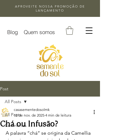
APROVEITE NOSSA
PROMOÇÃO DE
LANÇAMENTO
Blog
Quem somos
Post
All Posts
casasementedosolmk
All Posts
12 de nov. de 2025
4 min de leitura
Chá ou Infusão?
Cerimônias
A palavra “chá” se origina da Camellia 