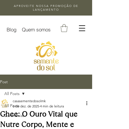
APROVEITE NOSSA
PROMOÇÃO DE
LANÇAMENTO
Blog
Quem somos
Post
All Posts
casasementedosolmk
All Posts
6 de dez. de 2025
4 min de leitura
Ghee: O Ouro Vital que
Cerimônias
Nutre Corpo, Mente e