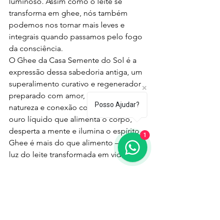
luminoso. Assim como o leite se 
transforma em ghee, nós também 
podemos nos tornar mais leves e 
integrais quando passamos pelo fogo 
da consciência.
O Ghee da Casa Semente do Sol é a 
expressão dessa sabedoria antiga, um 
superalimento curativo e regenerador 
preparado com amor, respeito à 
Posso Ajudar?
natureza e conexão com a tradição. É o 
ouro líquido que alimenta o corpo, 
desperta a mente e ilumina o espírito.
1
Ghee é mais do que alimento — é a 
luz do leite transformada em vida.