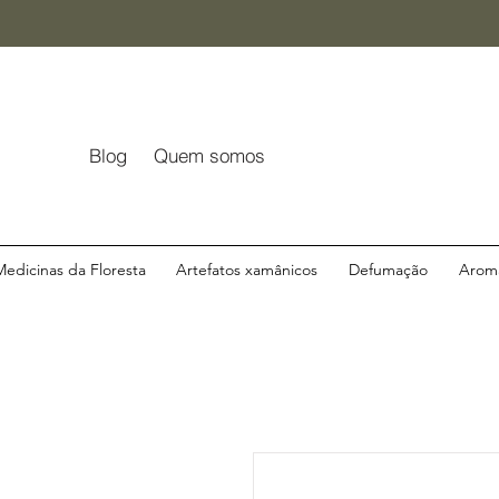
Blog
Quem somos
Medicinas da Floresta
Artefatos xamânicos
Defumação
Aroma