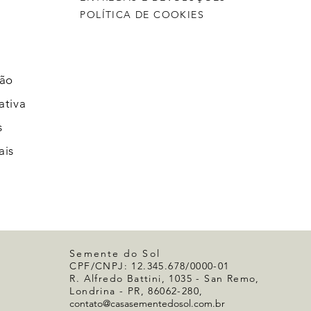
POLÍTICA DE COOKIES
ção
ativa
s
ais
Semente do Sol
CPF/CNPJ: 12.345.678/0000-01
R. Alfredo Battini, 1035 - San Remo,
Londrina - PR, 86062-280,
contato@casasementedosol.com.br