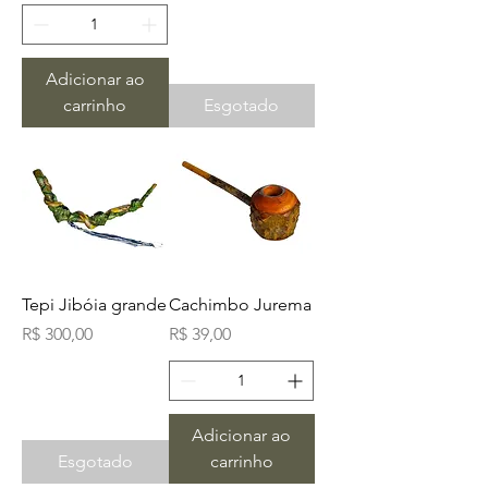
Adicionar ao
carrinho
Esgotado
Tepi Jibóia grande
Cachimbo Jurema
Preço
Preço
R$ 300,00
R$ 39,00
Adicionar ao
Esgotado
carrinho