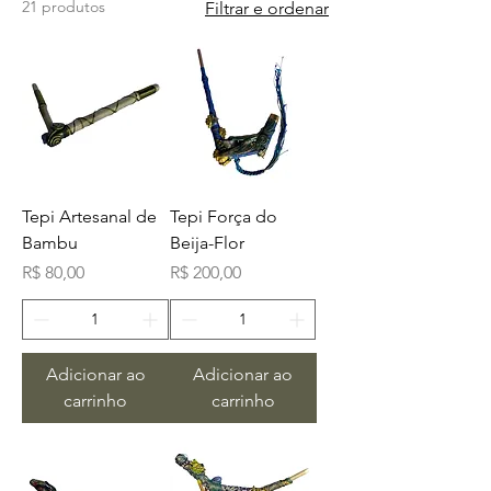
21 produtos
Filtrar e ordenar
Tepi Artesanal de
Tepi Força do
Bambu
Beija-Flor
Preço
Preço
R$ 80,00
R$ 200,00
Adicionar ao
Adicionar ao
carrinho
carrinho