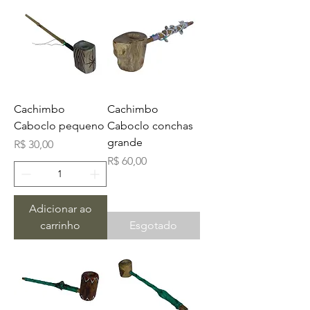
Cachimbo
Cachimbo
Caboclo pequeno
Caboclo conchas
grande
Preço
R$ 30,00
Preço
R$ 60,00
Adicionar ao
carrinho
Esgotado