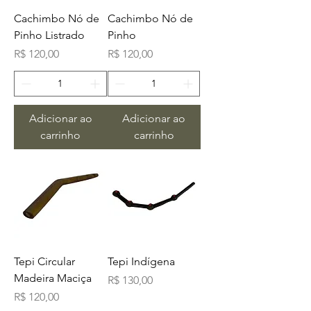
Cachimbo Nó de
Cachimbo Nó de
Pinho Listrado
Pinho
Preço
Preço
R$ 120,00
R$ 120,00
Adicionar ao
Adicionar ao
carrinho
carrinho
Tepi Circular
Tepi Indígena
Madeira Maciça
Preço
R$ 130,00
Preço
R$ 120,00