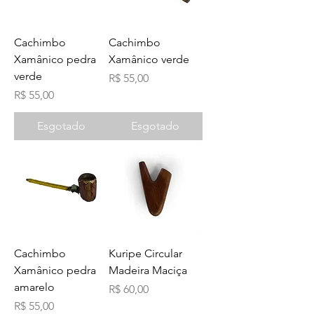
Cachimbo
Cachimbo
Xamânico pedra
Xamânico verde
verde
Preço
R$ 55,00
Preço
R$ 55,00
Esgotado
Esgotado
Cachimbo
Kuripe Circular
Xamânico pedra
Madeira Maciça
amarelo
Preço
R$ 60,00
Preço
R$ 55,00