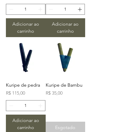
Adicionar ao
Adicionar ao
carrinho
carrinho
Kuripe de pedra
Kuripe de Bambu
Preço
Preço
R$ 115,00
R$ 35,00
Adicionar ao
carrinho
Esgotado