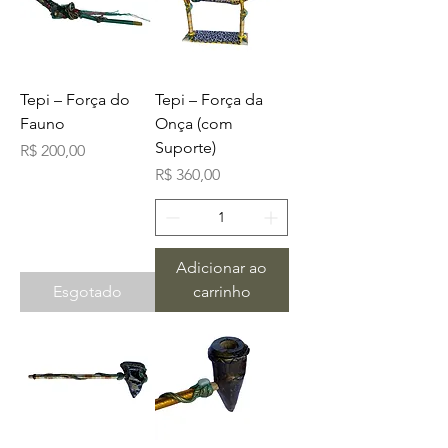
Tepi – Força do
Tepi – Força da
Fauno
Onça (com
Suporte)
Preço
R$ 200,00
Preço
R$ 360,00
Adicionar ao
Esgotado
carrinho