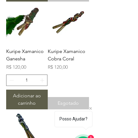
Kuripe Xamanico
Kuripe Xamanico
Ganesha
Cobra Coral
Preço
Preço
R$ 120,00
R$ 120,00
Adicionar ao
carrinho
Esgotado
Posso Ajudar?