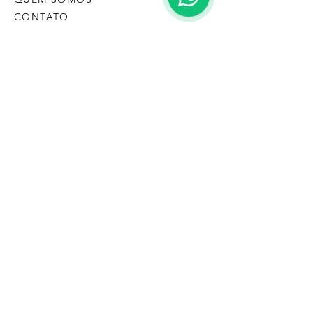
CONTATO
FAQ
CONTATO
(43) 9 9128-8474
loja@casasementedosol.com.br
Semente do Sol
CPF/CNPJ:
12.345.678
/0000-01