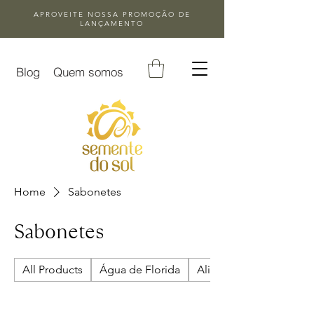
APROVEITE NOSSA
PROMOÇÃO DE
LANÇAMENTO
Blog
Quem somos
Home
Sabonetes
Sabonetes
All Products
Água de Florida
Alimentação integrativ