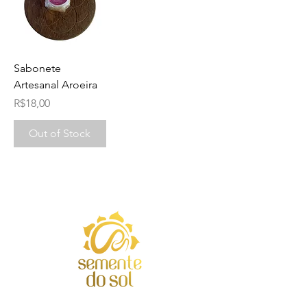
Sabonete
Artesanal Aroeira
Price
R$18,00
Out of Stock