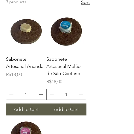
3 products
Sort
Sabonete
Sabonete
Artesanal Ananda
Artesanal Melão
de São Caetano
Price
R$18,00
Price
R$18,00
Add to Cart
Add to Cart