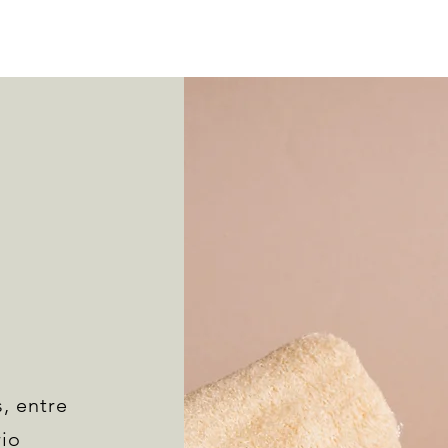
, entre
io