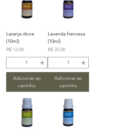
Laranja doce
Lavanda francesa
(10ml)
(10ml)
Preço
Preço
R$ 12,00
R$ 35,00
Adicionar ao
Adicionar ao
carrinho
carrinho