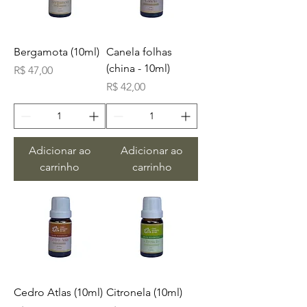
Bergamota (10ml)
Canela folhas
(china - 10ml)
Preço
R$ 47,00
Preço
R$ 42,00
Adicionar ao
Adicionar ao
carrinho
carrinho
Cedro Atlas (10ml)
Citronela (10ml)