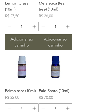
Lemon Grass
Melaleuca (tea
(10ml)
tree) (10ml)
Preço
Preço
R$ 27,50
R$ 26,00
Adicionar ao
Adicionar ao
carrinho
carrinho
Palma rosa (10ml)
Palo Santo (10ml)
Preço
Preço
R$ 32,00
R$ 70,00