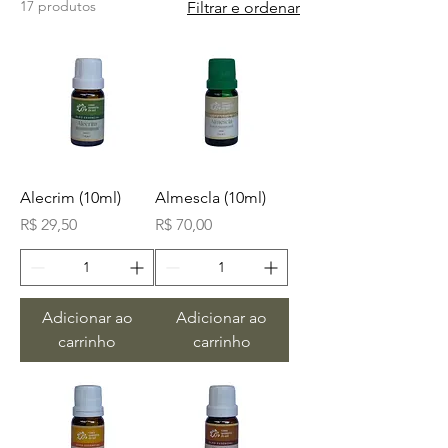
17 produtos
Filtrar e ordenar
Alecrim (10ml)
Almescla (10ml)
Preço
Preço
R$ 29,50
R$ 70,00
Adicionar ao
Adicionar ao
carrinho
carrinho