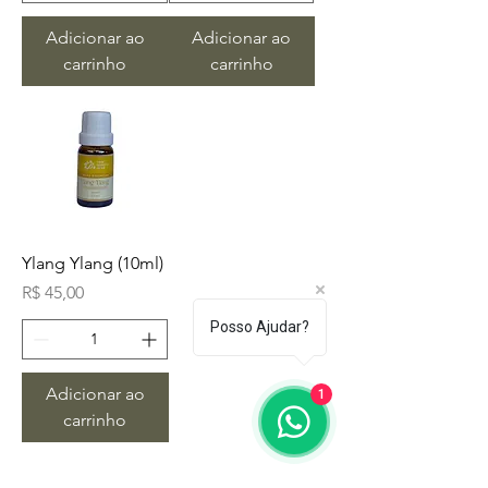
Adicionar ao
Adicionar ao
carrinho
carrinho
Ylang Ylang (10ml)
Preço
R$ 45,00
Posso Ajudar?
Adicionar ao
1
carrinho