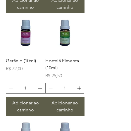
Adicionar ao
Adicionar ao
carrinho
carrinho
Gerânio (10ml)
Hortelã Pimenta
(10ml)
Preço
R$ 72,00
Preço
R$ 25,50
Adicionar ao
Adicionar ao
carrinho
carrinho