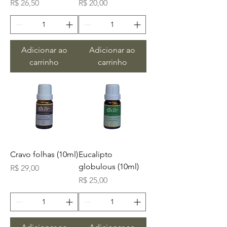
Preço
Preço
R$ 26,50
R$ 20,00
Adicionar ao
Adicionar ao
carrinho
carrinho
Cravo folhas (10ml)
Eucalipto
globulous (10ml)
Preço
R$ 29,00
Preço
R$ 25,00