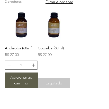
2 produtos
Filtrar e ordenar
Andiroba (60ml)
Copaíba (60ml)
Preço
Preço
R$ 27,00
R$ 27,00
Adicionar ao
carrinho
Esgotado