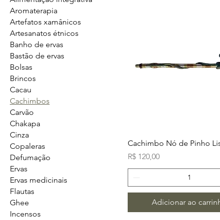
Aromaterapia
Artefatos xamânicos
Artesanatos étnicos
Banho de ervas
Bastão de ervas
Bolsas
Brincos
Cacau
Cachimbos
Carvão
Chakapa
Cinza
Cachimbo Nó de Pinho Li
Copaleras
Preço
R$ 120,00
Defumação
Ervas
Ervas medicinais
Flautas
Adicionar ao carrin
Ghee
Incensos