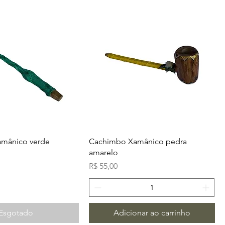
mânico verde
Cachimbo Xamânico pedra
amarelo
Preço
R$ 55,00
Esgotado
Adicionar ao carrinho