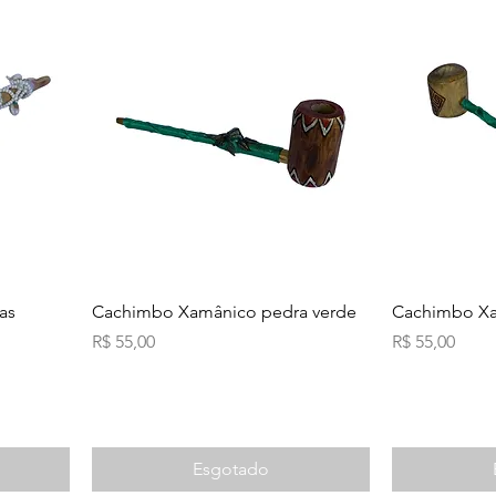
as
Cachimbo Xamânico pedra verde
Cachimbo Xa
Preço
Preço
R$ 55,00
R$ 55,00
Esgotado