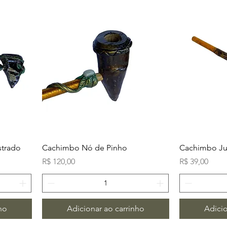
strado
Cachimbo Nó de Pinho
Cachimbo J
Preço
Preço
R$ 120,00
R$ 39,00
ho
Adicionar ao carrinho
Adicio