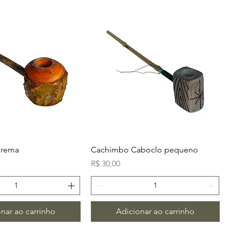
urema
Cachimbo Caboclo pequeno
Preço
R$ 30,00
nar ao carrinho
Adicionar ao carrinho