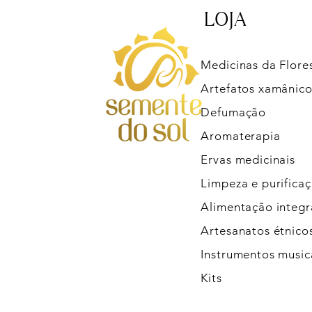
LOJA
Medicinas da Flore
Artefatos xamânico
Defumação
Aromaterapia
Ervas medicinais
Limpeza e purifica
Alimentação integr
Artesanatos étnico
Instrumentos music
Kits