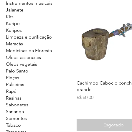
Instrumentos musicais
Jalanete
Kits
Kuripe
Kuripes
Limpeza e purificação
Maracás
Medicinas da Floresta
Óleos essenciais
Óleos vegetais
Palo Santo
Pinças
Cachimbo Caboclo conch
Pulseiras
grande
Rapé
Preço
R$ 60,00
Resinas
Sabonetes
Sananga
Sementes
Esgotado
Tabaco
Tambores