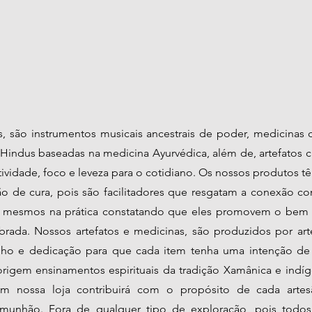
, são instrumentos musicais ancestrais de poder, medicinas d
indus baseadas na medicina Ayurvédica, além de, artefatos 
tividade, foco e leveza para o cotidiano. Os nossos produtos tê
ão de cura, pois são facilitadores que resgatam a conexão c
s mesmos na prática constatando que eles promovem o bem 
brada. Nossos artefatos e medicinas, são produzidos por ar
nho e dedicação para que cada item tenha uma intenção de 
origem ensinamentos espirituais da tradição Xamânica e indí
m nossa loja contribuirá com o propósito de cada artesão
unhão. Fora de qualquer tipo de exploração, pois todo