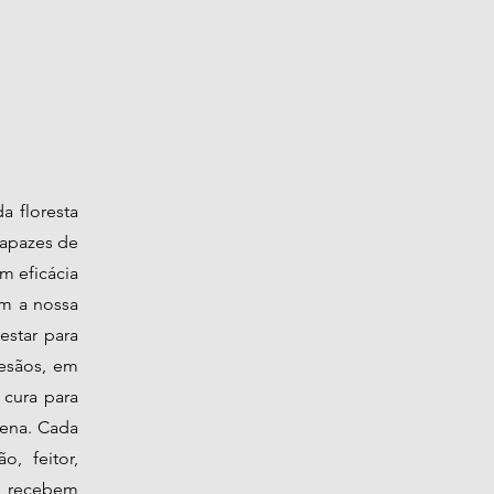
a floresta
capazes de
m eficácia
om a nossa
estar para
tesãos, em
cura para
gena. Cada
, feitor,
s recebem