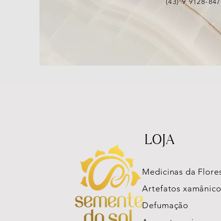
(43) 9 9128-84
LOJA
Medicinas da Flore
Artefatos xamânico
Defumação