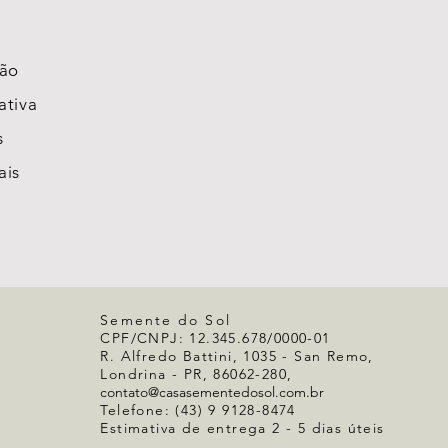
ção
ativa
s
ais
Semente do Sol
CPF/CNPJ: 12.345.678/0000-01
R. Alfredo Battini, 1035 - San Remo,
Londrina - PR, 86062-280,
contato@casasementedosol.com.br
Telefone:
(43) 9 9128-8474
Estimativa de entrega 2 - 5 dias úteis