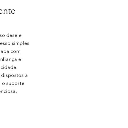
ente
aso deseje
cesso simples
riada com
nfiança e
cidade.
 dispostos a
a o suporte
enciosa.