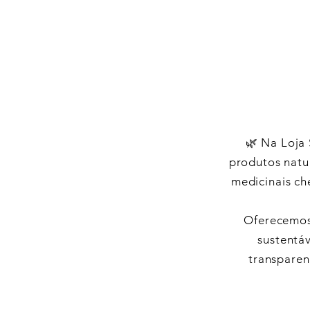
🌿 Na Loja 
produtos natur
medicinais ch
Oferecemos
sustentá
transparen