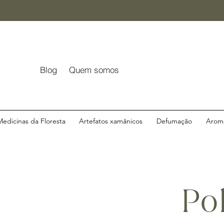
Blog
Quem somos
Medicinas da Floresta
Artefatos xamânicos
Defumação
Aroma
Pol