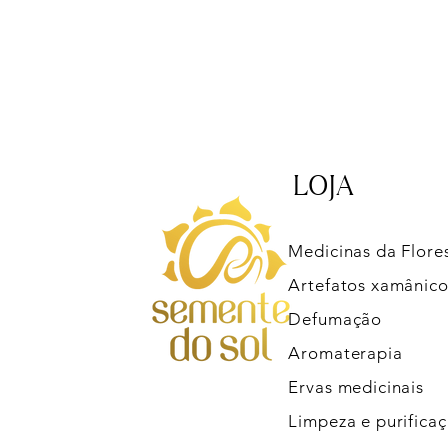
LOJA
Medicinas da Flore
Artefatos xamânico
Defumação
Aromaterapia
Ervas medicinais
Limpeza e purifica