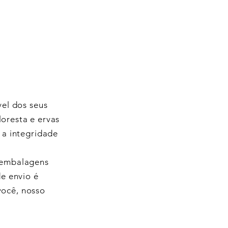
vel dos seus
loresta e ervas
 a integridade
 embalagens
e envio é
você, nosso