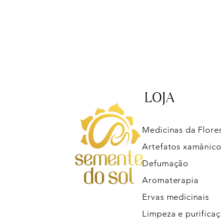
LOJA
Medicinas da Flore
Artefatos xamânico
Defumação
Aromaterapia
Ervas medicinais
Limpeza e purifica