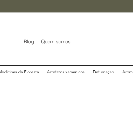
Blog
Quem somos
Medicinas da Floresta
Artefatos xamânicos
Defumação
Aroma