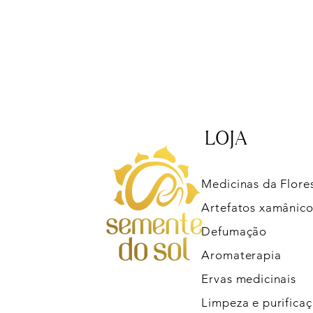
LOJA
Medicinas da Flore
Artefatos xamânico
Defumação
Aromaterapia
Ervas medicinais
Limpeza e purifica