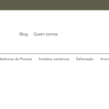
Blog
Quem somos
Medicinas da Floresta
Artefatos xamânicos
Defumação
Aroma